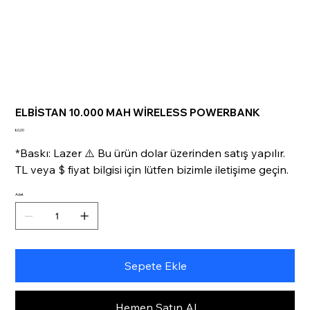
ELBİSTAN 10.000 MAH WİRELESS POWERBANK
Fiyat
₺0,00
*Baskı: Lazer ⚠️ Bu ürün dolar üzerinden satış yapılır.
TL veya $ fiyat bilgisi için lütfen bizimle iletişime geçin.
Adet
Sepete Ekle
Hemen Satın Al