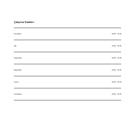
Çalışma Saatleri
Pazartesi
09:30 - 18:30
Salı
09:30 - 18:30
Çarşamba
09:30 - 18:30
Perşembe
09:30 - 18:30
Cuma
09:30 - 18:30
Cumartesi
09:30 - 18:30