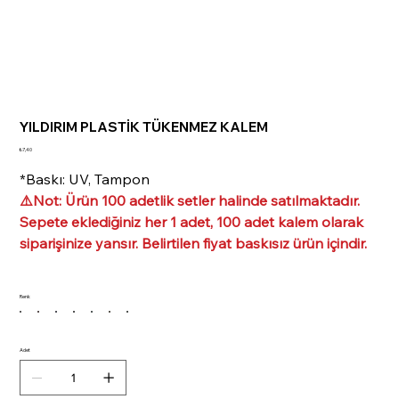
YILDIRIM PLASTİK TÜKENMEZ KALEM
Fiyat
₺7,40
*Baskı: UV, Tampon
⚠️Not: Ürün 100 adetlik setler halinde satılmaktadır.
Sepete eklediğiniz her 1 adet, 100 adet kalem olarak
siparişinize yansır. Belirtilen fiyat baskısız ürün içindir.
Renk
Adet