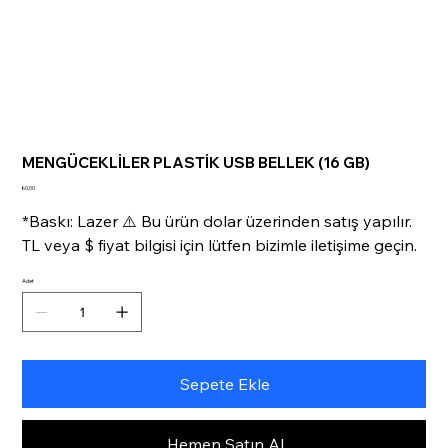
MENGÜCEKLİLER PLASTİK USB BELLEK (16 GB)
Fiyat
₺0,00
*Baskı: Lazer ⚠️ Bu ürün dolar üzerinden satış yapılır.
TL veya $ fiyat bilgisi için lütfen bizimle iletişime geçin.
Adet
Sepete Ekle
Hemen Satın Al