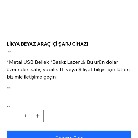
LİKYA BEYAZ ARAÇ İÇİ ŞARJ CİHAZI
Fiyat
₺0,00
*Metal USB Bellek *Baskı: Lazer ⚠️ Bu ürün dolar
üzerinden satış yapılır. TL veya $ fiyat bilgisi için lütfen
bizimle iletişime geçin.
Renk
Adet
Sepete Ekle