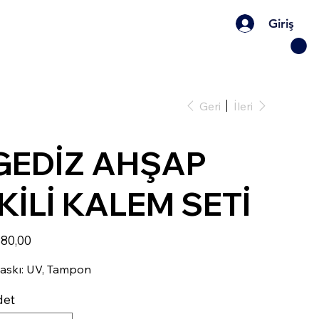
Giriş
Geri
İleri
GEDİZ AHŞAP
İKİLİ KALEM SETİ
t
80,00
askı: UV, Tampon
det