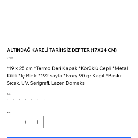
ALTINDAĞ KARELİ TARİHSİZ DEFTER (17X24 CM)
Fiyat
₺198,00
*19 x 25 cm *Termo Deri Kapak *Körüklü Cepli *Metal
Kilitli *İç Blok: *192 sayfa *Ivory 90 gr Kağıt *Baskı:
Sıcak, UV, Serigrafi, Lazer, Domeks
Renk
Adet