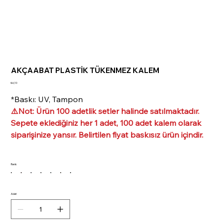
AKÇAABAT PLASTİK TÜKENMEZ KALEM
Fiyat
₺6,10
*Baskı: UV, Tampon
⚠️Not: Ürün 100 adetlik setler halinde satılmaktadır.
Sepete eklediğiniz her 1 adet, 100 adet kalem olarak
siparişinize yansır. Belirtilen fiyat baskısız ürün içindir.
Renk
Adet