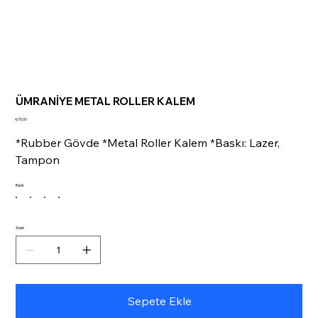
ÜMRANİYE METAL ROLLER KALEM
Fiyat
₺70,00
*Rubber Gövde *Metal Roller Kalem *Baskı: Lazer,
Tampon
Renk
Adet
Sepete Ekle