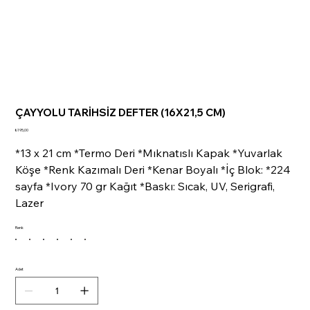
ÇAYYOLU TARİHSİZ DEFTER (16X21,5 CM)
Fiyat
₺195,00
*13 x 21 cm *Termo Deri *Mıknatıslı Kapak *Yuvarlak
Köşe *Renk Kazımalı Deri *Kenar Boyalı *İç Blok: *224
sayfa *Ivory 70 gr Kağıt *Baskı: Sıcak, UV, Serigrafi,
Lazer
Renk
Adet